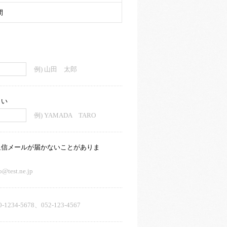
間
例) 山田 太郎
さい
例) YAMADA TARO
返信メールが届かないことがありま
o@test.ne.jp
0-1234-5678、052-123-4567