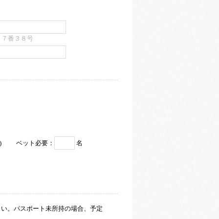
１７番３８号
)
ベット必要：
名
さい。パスポート未所持の場合、予定