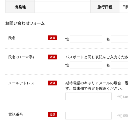
出発地
旅行日程
日
氏名
性
名
氏名 (ローマ字)
パスポートと同じ表記をご入力くだ
性
名
メールアドレス
期待電話のキャリアメールの場合、
す。端末側で設定を確認ください。
例) tar
電話番号
例) 09