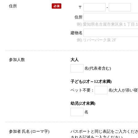
住所
〒
-
住所
例) 愛知県名古屋市東区泉１丁目
建物名
例) リバーパーク泉 2F
参加人数
大人
名(代表者含む)
子ども(2才～12才未満)
ベット不要：
名(大人が添い寝
幼児(2才未満)
名
参加者 氏名 (ローマ字)
パスポートと同じ表記をご入力くだ
される記述をご入力ください。